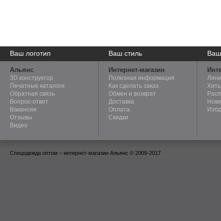
Мы поможем создать
Ваш логотип
Мы осуществляем пошив
Ваш стиль
Новые
Ваш
уникальную корпоративную
эксклюзивных моделей
получ
форму с вашим логотипом.
одежды по эскизам клиента.
услови
Альянс
Интернет-магазин
Инте
3D конструктор
Полезная информация
Лини
Печатные каталоги
Как сделать заказ
Хиты
Обратная связь
Обмен и возврат
Рас
Вопрос-ответ
Доставка
Нови
Вакансии
Оплата
Изб
Отзывы
Скидки
Видео
Спецодежда оптом – интернет-магазин Альянс © 2009-2017