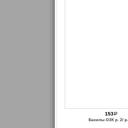
153
P
Бахилы ОЗК р. 2/ р