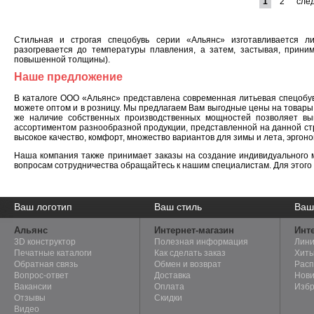
1
2
сле
Стильная и строгая спецобувь серии «Альянс» изготавливается л
разогревается до температуры плавления, а затем, застывая, прини
повышенной толщины).
Наше предложение
В каталоге ООО «Альянс» представлена современная литьевая спецобу
можете оптом и в розницу. Мы предлагаем Вам выгодные цены на товары з
же наличие собственных производственных мощностей позволяет вы
ассортиментом разнообразной продукции, представленной на данной ст
высокое качество, комфорт, множество вариантов для зимы и лета, эргон
Наша компания также принимает заказы на создание индивидуального 
вопросам сотрудничества обращайтесь к нашим специалистам. Для этого 
Мы поможем создать
Ваш логотип
Мы осуществляем пошив
Ваш стиль
Новые
Ваш
уникальную корпоративную
эксклюзивных моделей
получ
форму с вашим логотипом.
одежды по эскизам клиента.
услови
Альянс
Интернет-магазин
Инте
3D конструктор
Полезная информация
Лини
Печатные каталоги
Как сделать заказ
Хиты
Обратная связь
Обмен и возврат
Рас
Вопрос-ответ
Доставка
Нови
Вакансии
Оплата
Изб
Отзывы
Скидки
Видео