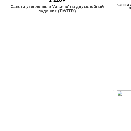
1 220
P
Сапоги 
Сапоги утепленные 'Альянс' на двухслойной
П
подошве (ПУ/ТПУ)