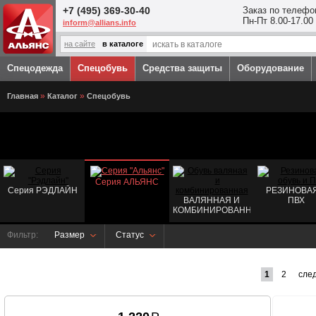
Перейти к основному содержанию
+7 (495) 369-30-40
Заказ по телефо
Пн-Пт 8.00-17.00
inform@allians.info
на сайте
в каталоге
Спецодежда
Спецобувь
Средства защиты
Оборудование
Вы здесь
»
»
Главная
Каталог
Спецобувь
Серия АЛЬЯНС
Серия РЭДЛАЙН
РЕЗИНОВАЯ
ВАЛЯННАЯ И
ПВХ
КОМБИНИРОВАННАЯ
Фильтр:
Размер
Статус
1
2
сле