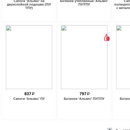
Сапоги 'Альянс' на
Ботинки утепленные 'Альянс'
Сап
двухслойной подошве (ПУ/
ПУ/ТПУ
полиурет
ТПУ)
с метал
837
P
797
P
Сапоги 'Альянс' ПУ
Ботинки 'Альянс' ПУ/ТПУ
Ботин