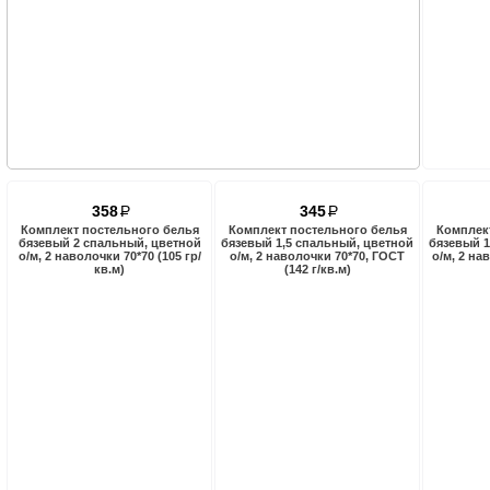
358
P
345
P
Комплект постельного белья
Комплект постельного белья
Комплек
бязевый 2 спальный, цветной
бязевый 1,5 спальный, цветной
бязевый 1
о/м, 2 наволочки 70*70 (105 гр/
о/м, 2 наволочки 70*70, ГОСТ
о/м, 2 на
кв.м)
(142 г/кв.м)