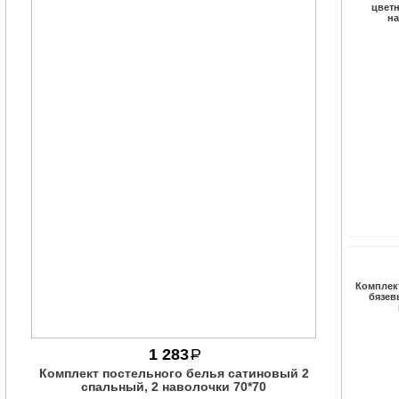
цветн
на
Комплек
бязев
1 283
P
Комплект постельного белья сатиновый 2
спальный, 2 наволочки 70*70