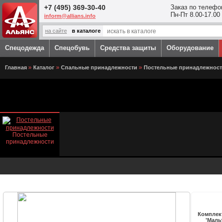
Перейти к основному содержанию
+7 (495) 369-30-40
Заказ по телефо
Пн-Пт 8.00-17.00
inform@allians.info
на сайте
в каталоге
Спецодежда
Спецобувь
Средства защиты
Оборудование
Вы здесь
»
»
»
Главная
Каталог
Спальные принадлежности
Постельные принадлежнос
Постельные
принадлежности
Комплек
'Маль