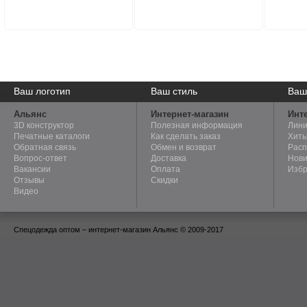
Мы поможем создать
Ваш логотип
Мы осуществляем пошив
Ваш стиль
Новые
Ваш
уникальную корпоративную
эксклюзивных моделей
получ
форму с вашим логотипом.
одежды по эскизам клиента.
услови
Альянс
Интернет-магазин
Инте
3D конструктор
Полезная информация
Лини
Печатные каталоги
Как сделать заказ
Хиты
Обратная связь
Обмен и возврат
Рас
Вопрос-ответ
Доставка
Нови
Вакансии
Оплата
Изб
Отзывы
Скидки
Видео
Спецодежда оптом – интернет-магазин Альянс © 2009-2017