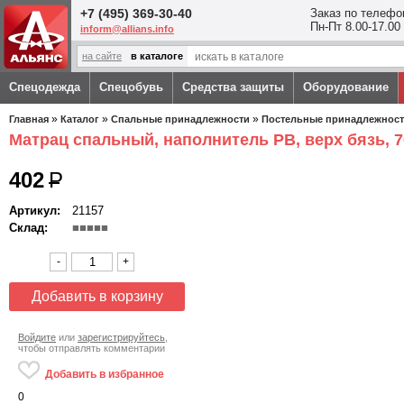
Перейти к основному содержанию
+7 (495) 369-30-40
Заказ по телефо
Пн-Пт 8.00-17.00
inform@allians.info
на сайте
в каталоге
Спецодежда
Спецобувь
Средства защиты
Оборудование
Вы здесь
»
»
»
Главная
Каталог
Спальные принадлежности
Постельные принадлежнос
Матрац спальный, наполнитель РВ, верх бязь, 7
402
P
Артикул:
21157
Склад:
■■■■■
-
+
Войдите
или
зарегистрируйтесь
,
чтобы отправлять комментарии
Добавить в избранное
0