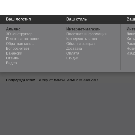
Мы поможем создать
Ваш логотип
Мы осуществляем пошив
Ваш стиль
Новые
Ваш
уникальную корпоративную
эксклюзивных моделей
получ
форму с вашим логотипом.
одежды по эскизам клиента.
услови
Альянс
Интернет-магазин
Инте
3D конструктор
Полезная информация
Лини
Печатные каталоги
Как сделать заказ
Хиты
Обратная связь
Обмен и возврат
Рас
Вопрос-ответ
Доставка
Нови
Вакансии
Оплата
Изб
Отзывы
Скидки
Видео
Спецодежда оптом – интернет-магазин Альянс © 2009-2017